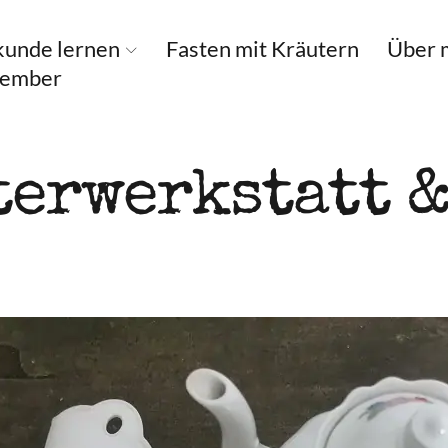
kunde lernen
Fasten mit Kräutern
Über 
ptember
er­werkstatt 