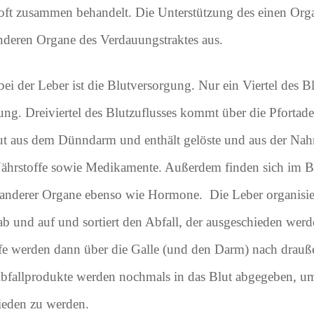
oft zusammen behandelt. Die Unterstützung des einen Organ
anderen Organe des Verdauungstraktes aus.
i der Leber ist die Blutversorgung. Nur ein Viertel des Bl
ng. Dreiviertel des Blutzuflusses kommt über die Pfortade
ut aus dem Dünndarm und enthält gelöste und aus der Na
rstoffe sowie Medikamente. Außerdem finden sich im Blu
nderer Organe ebenso wie Hormone. Die Leber organisiert
 ab und auf und sortiert den Abfall, der ausgeschieden werde
ffe werden dann über die Galle (und den Darm) nach drauße
Abfallprodukte werden nochmals in das Blut abgegeben, u
ieden zu werden.