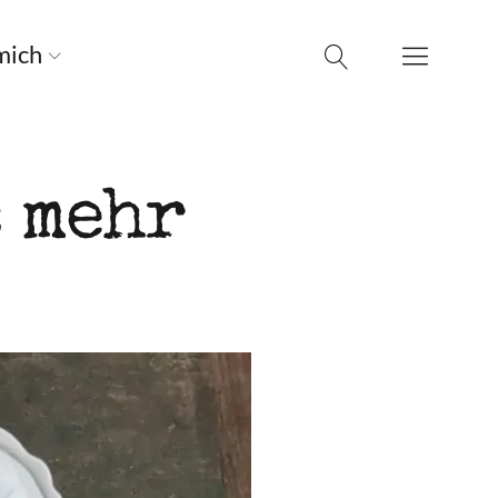
mich
& mehr