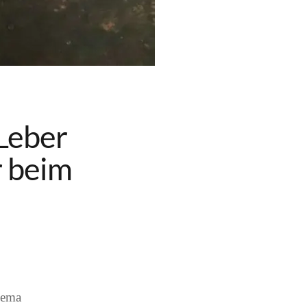
 Leber
r beim
hema