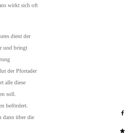
s wirkt sich oft
utes dient der
r und bringt
hrung
t der Pfortader
 alle diese
n soll.
n befördert.
m dann über die
Faceb