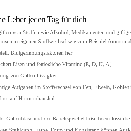
ne Leber jeden Tag für dich
iften von Stoffen wie Alkohol, Medikamenten und giftig
 unserem eigenen Stoffwechsel wie zum Beispiel Ammonia
stellt Blutgerinnungsfaktoren her
chert Eisen und fettlösliche Vitamine (E, D, K, A)
ung von Gallenflüssigkeit
tige Aufgaben im Stoffwechsel von Fett, Eiweiß, Kohlen
luss auf Hormonhaushalt
r Gallenblase und der Bauchspeicheldrüse beeinflusst die
ren Stuhlgang. Farbe, Form und Konsistenz können Ausk