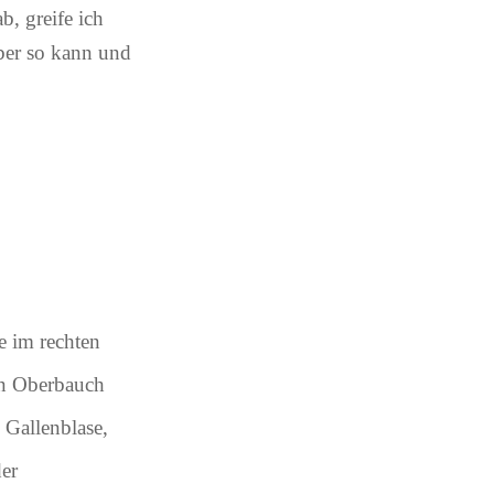
, greife ich
ber so kann und
e im rechten
en Oberbauch
 Gallenblase,
er