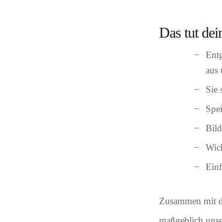
Das tut dei
Entg
aus
Sie 
Spei
Bild
Wich
Einf
Zusammen mit de
maßgeblich unse