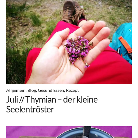
Über mich
Mein Buch
Kontakt
Newsletter
Heilpflanzen Ausbildung
(online) // ab September
Allgemein
Blog
Gesund Essen
Rezept
Juli // Thymian – der kleine
Seelentröster
Facebook
Pinterest
Instagram