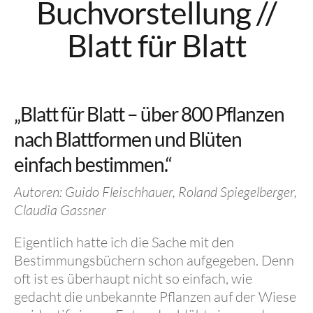
Buchvorstellung //
Blatt für Blatt
„Blatt für Blatt – über 800 Pflanzen
nach Blattformen und Blüten
einfach bestimmen.“
Autoren: Guido Fleischhauer, Roland Spiegelberger,
Claudia Gassner
Eigentlich hatte ich die Sache mit den
Bestimmungsbüchern schon aufgegeben. Denn
oft ist es überhaupt nicht so einfach, wie
gedacht die unbekannte Pflanzen auf der Wiese