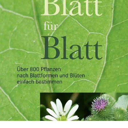
Über mich
Mein Buch
Kontakt
Newsletter
Heilpflanzen Ausbildung
(online) // ab September
Facebook
Pinterest
Instagram