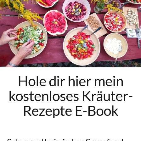
Über mich
Mein Buch
Kontakt
Newsletter
Heilpflanzen Ausbildung
Hole dir hier mein
(online) // ab September
kostenloses Kräuter-
Rezepte E-Book
Facebook
Pinterest
Instagram