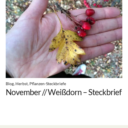
Über mich
Mein Buch
Kontakt
Newsletter
Heilpflanzen Ausbildung
(online) // ab September
Blog
Herbst
Pflanzen-Steckbriefe
November // Weißdorn – Steckbrief
Facebook
Pinterest
Instagram