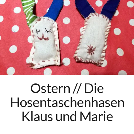
Über mich
Mein Buch
Kontakt
Newsletter
Heilpflanzen Ausbildung
(online) // ab September
Ostern // Die
Hosentaschenhasen
Klaus und Marie
Facebook
Pinterest
Instagram