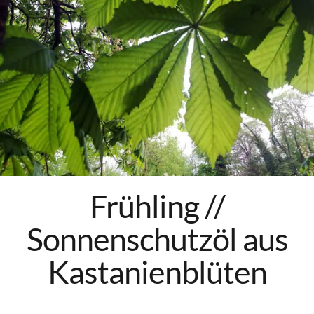
Über mich
Mein Buch
Kontakt
Newsletter
Heilpflanzen Ausbildung
(online) // ab September
Frühling //
Sonnenschutzöl aus
Kastanienblüten
Facebook
Pinterest
Instagram